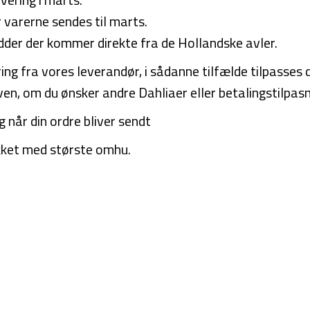
r varerne sendes til marts.
ødder der kommer direkte fra de Hollandske avler.
g fra vores leverandør, i sådanne tilfælde tilpasses din
rven, om du ønsker andre Dahliaer eller betalingstilpasn
g når din ordre bliver sendt
kket med største omhu.