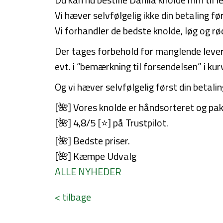
Vi hæver selvfølgelig ikke din betaling fø
Vi forhandler de bedste knolde, løg og r
Der tages forbehold for manglende leverin
evt. i “bemærkning til forsendelsen” i ku
Og vi hæver selvfølgelig først din betalin
[🌺] Vores knolde er håndsorteret og pa
[🌺] 4,8/5 [⭐️] på Trustpilot.
[🌺] Bedste priser.
[🌺] Kæmpe Udvalg
ALLE NYHEDER
< tilbage